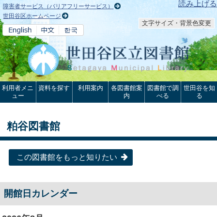
本文へ
読み上げる
障害者サービス（バリアフリーサービス）
世田谷区ホームページ
文字サイズ・背景色変更
利用者メニ
資料を探す
利用案内
各図書館案
図書館で調
世田谷を知
ュー
内
べる
る
粕谷図書館
この図書館をもっと知りたい
開館日カレンダー