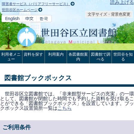
本文へ
読み上げる
障害者サービス（バリアフリーサービス）
世田谷区ホームページ
文字サイズ・背景色変更
利用者メニ
資料を探す
利用案内
各図書館案
図書館で調
世田谷を知
ュー
内
べる
る
図書館ブックボックス
世田谷区立図書館では、「非来館型サービスの充実」の一環
として、図書館が閉館した時間でも予約した資料を受け取るこ
とができる「図書館ブックボックス」を設置しています。ブッ
クボックス設置箇所一覧は
こちら
ご利用条件