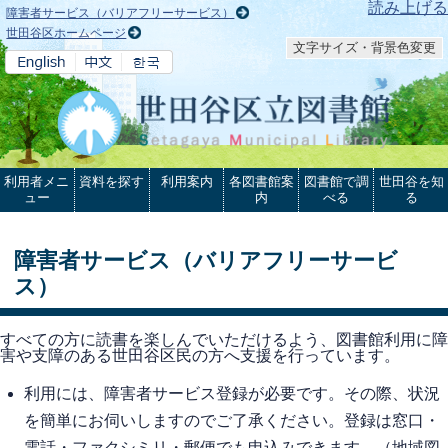
本文へ
読み上げる
障害者サービス（バリアフリーサービス）
世田谷区ホームページ
文字サイズ・背景色変更
利用者メニ
資料を探す
利用案内
各図書館案
図書館で調
世田谷を知
ュー
内
べる
る
障害者サービス（バリアフリーサービ
ス）
すべての方に読書を楽しんでいただけるよう、図書館利用に障
害や支障のある世田谷区民の方へ支援を行っています。
利用には、障害者サービス登録が必要です。その際、状況
を簡単にお伺いしますのでご了承ください。登録は窓口・
電話・ファクシミリ・郵便でも申込みできます。（地域図