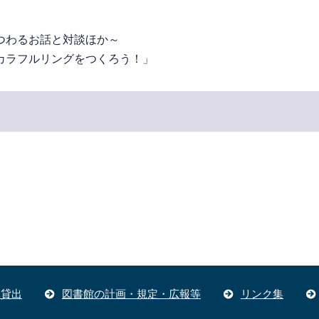
し会
つわるお話と対談ほか～
カラフルリングをつくろう！」
体貸出
図書館の計画・規定・広報等
リンク集