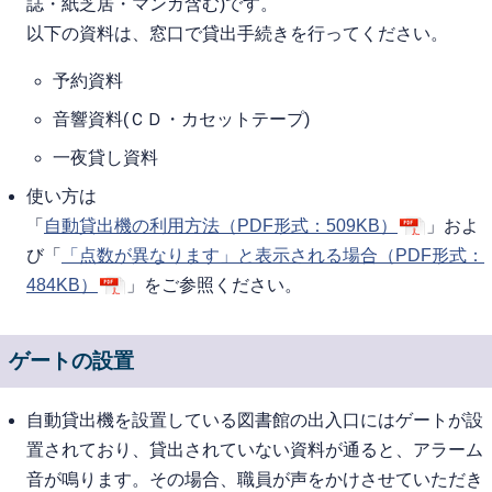
誌・紙芝居・マンガ含む)です。
以下の資料は、窓口で貸出手続きを行ってください。
予約資料
音響資料(ＣＤ・カセットテープ)
一夜貸し資料
使い方は
「
自動貸出機の利用方法（PDF形式：509KB）
」およ
び「
「点数が異なります」と表示される場合（PDF形式：
484KB）
」をご参照ください。
ゲートの設置
自動貸出機を設置している図書館の出入口にはゲートが設
置されており、貸出されていない資料が通ると、アラーム
音が鳴ります。その場合、職員が声をかけさせていただき