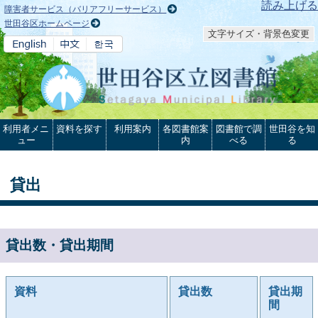
本文へ
読み上げる
障害者サービス（バリアフリーサービス）
世田谷区ホームページ
文字サイズ・背景色変更
利用者メニ
資料を探す
利用案内
各図書館案
図書館で調
世田谷を知
ュー
内
べる
る
貸出
貸出数・貸出期間
資料
貸出数
貸出期
間