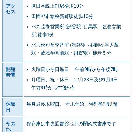
アク
世田谷線上町駅徒歩10分
セス
田園都市線桜新町駅徒歩10分
バス弦巻営業所 (渋谷駅･目黒駅～弦巻営業
所)徒歩1分
バス松が丘交番前 (渋谷駅～祖師ヶ谷大蔵
駅・成城学園前駅・用賀駅）徒歩５分
開館
火曜日から日曜日 午前9時から午後7時
時間
月曜日、祝・休日、12月28日及び1月4日
午前9時から午後5時
休館
毎月最終木曜日、 年末年始、特別整理期間
日
その
保存庫は中央図書館地下の閉架式書庫です
他