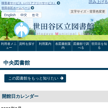
本文へ
読み上げる
障害者サービス（バリアフリーサービス）
世田谷区ホームページ
文字サイズ・背景色変更
利用者メニ
資料を探す
利用案内
各図書館案
図書館で調
世田谷を知
ュー
内
べる
る
中央図書館
この図書館をもっと知りたい
開館日カレンダー