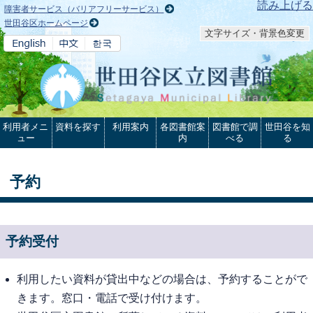
本文へ
読み上げる
障害者サービス（バリアフリーサービス）
世田谷区ホームページ
文字サイズ・背景色変更
利用者メニ
資料を探す
利用案内
各図書館案
図書館で調
世田谷を知
ュー
内
べる
る
予約
予約受付
利用したい資料が貸出中などの場合は、予約することがで
きます。窓口・電話で受け付けます。