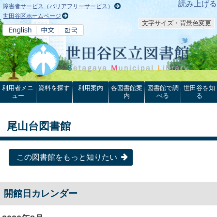
本文へ
読み上げる
障害者サービス（バリアフリーサービス）
世田谷区ホームページ
文字サイズ・背景色変更
利用者メニ
資料を探す
利用案内
各図書館案
図書館で調
世田谷を知
ュー
内
べる
る
尾山台図書館
この図書館をもっと知りたい
開館日カレンダー