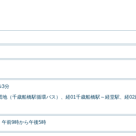
3分
団地（千歳船橋駅循環バス）、経01千歳船橋駅～経堂駅、経0
午前9時から午後5時