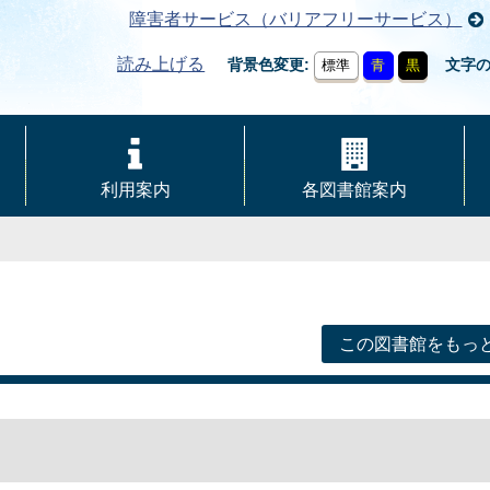
障害者サービス（バリアフリーサービス）
読み上げる
背景色変更
文字
標準
青
黒
利用案内
各図書館案内
この図書館をもっ