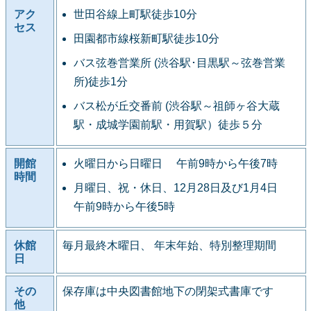
アク
世田谷線上町駅徒歩10分
セス
田園都市線桜新町駅徒歩10分
バス弦巻営業所 (渋谷駅･目黒駅～弦巻営業
所)徒歩1分
バス松が丘交番前 (渋谷駅～祖師ヶ谷大蔵
駅・成城学園前駅・用賀駅）徒歩５分
開館
火曜日から日曜日 午前9時から午後7時
時間
月曜日、祝・休日、12月28日及び1月4日
午前9時から午後5時
休館
毎月最終木曜日、 年末年始、特別整理期間
日
その
保存庫は中央図書館地下の閉架式書庫です
他