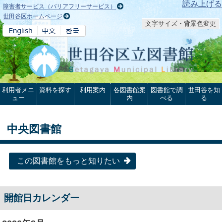
本文へ
読み上げる
障害者サービス（バリアフリーサービス）
世田谷区ホームページ
文字サイズ・背景色変更
利用者メニ
資料を探す
利用案内
各図書館案
図書館で調
世田谷を知
ュー
内
べる
る
中央図書館
この図書館をもっと知りたい
開館日カレンダー