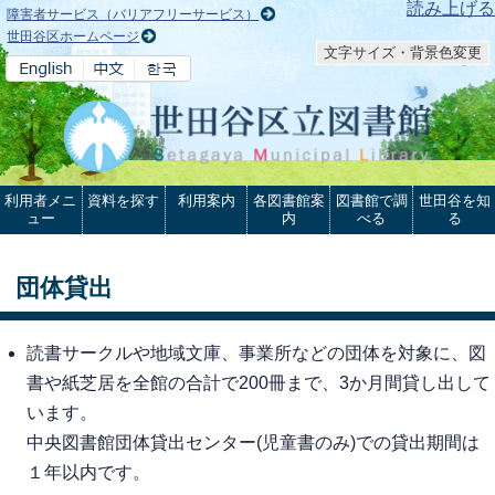
本文へ
読み上げる
障害者サービス（バリアフリーサービス）
世田谷区ホームページ
文字サイズ・背景色変更
利用者メニ
資料を探す
利用案内
各図書館案
図書館で調
世田谷を知
ュー
内
べる
る
団体貸出
読書サークルや地域文庫、事業所などの団体を対象に、図
書や紙芝居を全館の合計で200冊まで、3か月間貸し出して
います。
中央図書館団体貸出センター(児童書のみ)での貸出期間は
１年以内です。