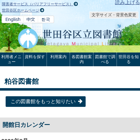
本文へ
読み上げる
障害者サービス（バリアフリーサービス）
世田谷区ホームページ
文字サイズ・背景色変更
利用者メニ
資料を探す
利用案内
各図書館案
図書館で調
世田谷を知
ュー
内
べる
る
粕谷図書館
この図書館をもっと知りたい
開館日カレンダー