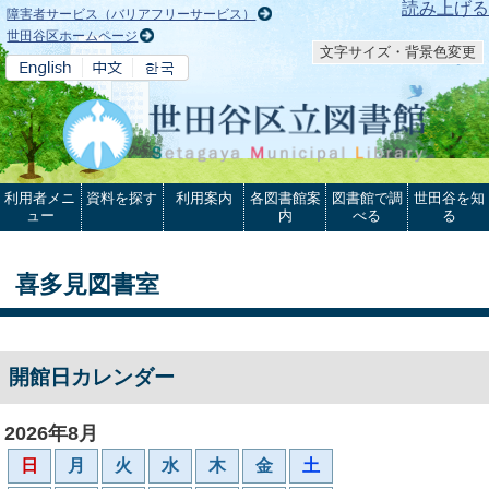
本文へ
読み上げる
障害者サービス（バリアフリーサービス）
世田谷区ホームページ
文字サイズ・背景色変更
利用者メニ
資料を探す
利用案内
各図書館案
図書館で調
世田谷を知
ュー
内
べる
る
喜多見図書室
開館日カレンダー
2026年8月
日
月
火
水
木
金
土