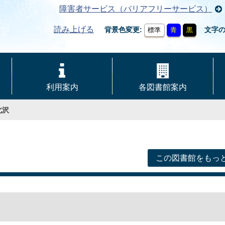
障害者サービス（バリアフリーサービス）
読み上げる
背景色変更
文字
標準
青
黒
利用案内
各図書館案内
北沢
この図書館をもっ