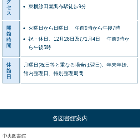
ク
東横線田園調布駅徒歩9分
セ
ス
開
火曜日から日曜日 午前9時から午後7時
館
祝・休日、12月28日及び1月4日 午前9時か
時
間
ら午後5時
休
月曜日(祝日等と重なる場合は翌日)、年末年始、
館
館内整理日、特別整理期間
日
各図書館案内
中央図書館