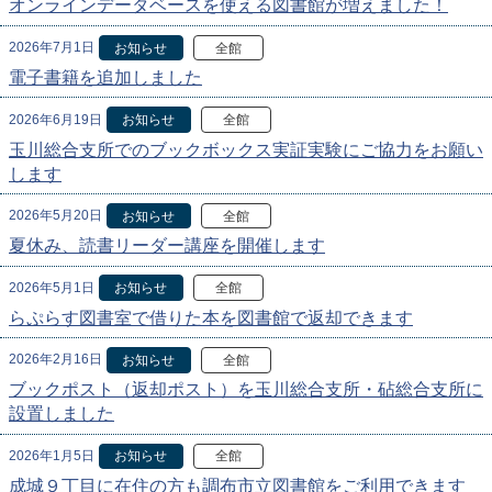
オンラインデータベースを使える図書館が増えました！
2026年7月1日
お知らせ
全館
電子書籍を追加しました
2026年6月19日
お知らせ
全館
玉川総合支所でのブックボックス実証実験にご協力をお願い
します
2026年5月20日
お知らせ
全館
夏休み、読書リーダー講座を開催します
2026年5月1日
お知らせ
全館
らぷらす図書室で借りた本を図書館で返却できます
2026年2月16日
お知らせ
全館
ブックポスト（返却ポスト）を玉川総合支所・砧総合支所に
設置しました
2026年1月5日
お知らせ
全館
成城９丁目に在住の方も調布市立図書館をご利用できます