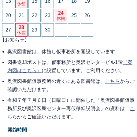
13
15
16
17
18
19
休館
24
20
21
22
23
25
26
休館
28
27
29
30
休館
【お知らせ】
奥沢図書館は、休館し仮事務所を開設しています
図書返却ポストは、仮事務所と奥沢センタービル1階
（案
内図はこちら）
に設置しています。ご利用ください。
奥沢図書館仮事務所の近くにある図書館は、
こちら
からご
確認いただけます。
令和７年７月６日（日曜日）に開催した「奥沢図書館仮事
務所及び奥沢区民センター再仮移転説明会」の資料は、
こ
ちら
からご確認いただけます。
開館時間