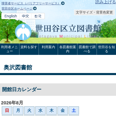
本文へ
読み上げる
障害者サービス（バリアフリーサービス）
世田谷区ホームページ
文字サイズ・背景色変更
利用者メニ
資料を探す
利用案内
各図書館案
図書館で調
世田谷を知
ュー
内
べる
る
奥沢図書館
開館日カレンダー
2026年8月
日
月
火
水
木
金
土