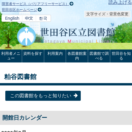
本文へ
読み上げる
障害者サービス（バリアフリーサービス）
世田谷区ホームページ
文字サイズ・背景色変更
利用者メニ
資料を探す
利用案内
各図書館案
図書館で調
世田谷を知
ュー
内
べる
る
粕谷図書館
この図書館をもっと知りたい
開館日カレンダー