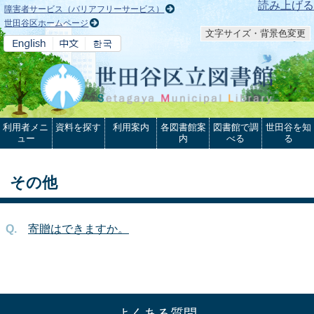
本文へ
読み上げる
障害者サービス（バリアフリーサービス）
世田谷区ホームページ
文字サイズ・背景色変更
利用者メニ
資料を探す
利用案内
各図書館案
図書館で調
世田谷を知
ュー
内
べる
る
その他
寄贈はできますか。
よくある質問