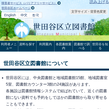
本文へ
読み上げる
障害者サービス（バリアフリーサービス）
世田谷区ホームページ
文字サイズ・背景色変更
利用者メニ
資料を探す
利用案内
各図書館案
図書館で調
世田谷を知
ュー
内
べる
る
世田谷区立図書館について
世田谷区には、中央図書館と地域図書館15館、地域図書室
5室、図書館カウンター3館の24施設があります。
各施設は図書館情報システムで結ばれていて、近くの図書
館にない資料でも予約をしてほかの図書館から取り寄せる
こともできます。