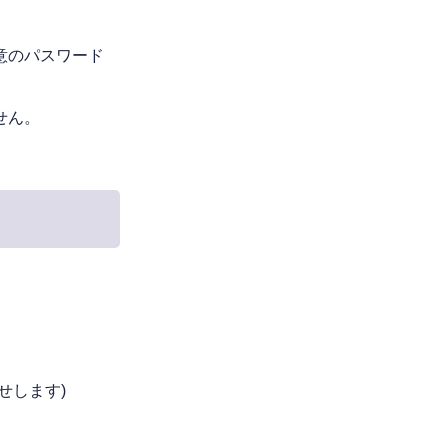
意のパスワード
せん。
せします)