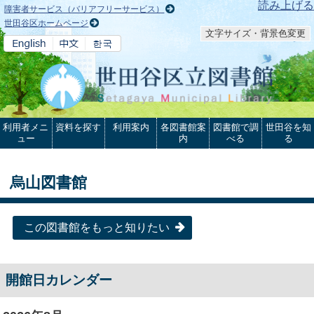
本文へ
読み上げる
障害者サービス（バリアフリーサービス）
世田谷区ホームページ
文字サイズ・背景色変更
利用者メニ
資料を探す
利用案内
各図書館案
図書館で調
世田谷を知
ュー
内
べる
る
烏山図書館
この図書館をもっと知りたい
開館日カレンダー