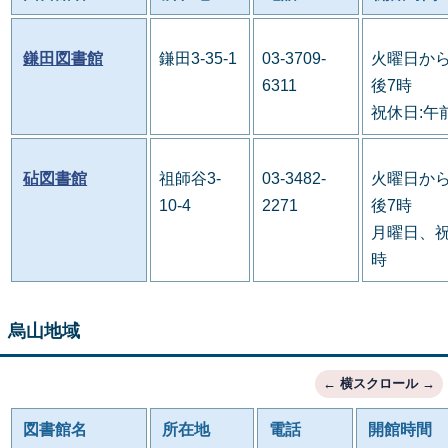
鎌田図書館
鎌田3-35-1
03-3709-
火曜日から
6311
後7時
祝休日:午
砧図書館
祖師谷3-
03-3482-
火曜日から
10-4
2271
後7時
月曜日、祝
時
烏山地域
図書館名
所在地
電話
開館時間