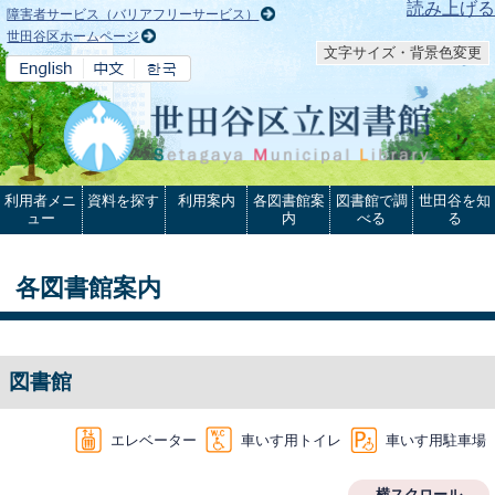
本文へ
読み上げる
障害者サービス（バリアフリーサービス）
世田谷区ホームページ
文字サイズ・背景色変更
利用者メニ
資料を探す
利用案内
各図書館案
図書館で調
世田谷を知
ュー
内
べる
る
各図書館案内
図書館
エレベーター
車いす用トイレ
車いす用駐車場