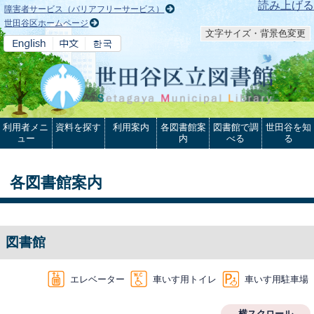
本文へ
読み上げる
障害者サービス（バリアフリーサービス）
世田谷区ホームページ
文字サイズ・背景色変更
利用者メニ
資料を探す
利用案内
各図書館案
図書館で調
世田谷を知
ュー
内
べる
る
各図書館案内
図書館
エレベーター
車いす用トイレ
車いす用駐車場