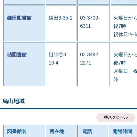
鎌田図書館
鎌田3-35-1
03-3709-
火曜日から
6311
後7時
祝休日:午
砧図書館
祖師谷3-
03-3482-
火曜日から
10-4
2271
後7時
月曜日、祝
時
烏山地域
図書館名
所在地
電話
開館時間