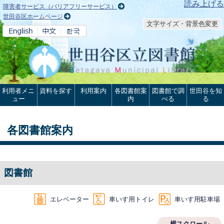
本文へ
読み上げる
障害者サービス（バリアフリーサービス）
世田谷区ホームページ
文字サイズ・背景色変更
利用者メニ
資料を探す
利用案内
各図書館案
図書館で調
世田谷を知
ュー
内
べる
る
各図書館案内
図書館
エレベーター
車いす用トイレ
車いす用駐車場