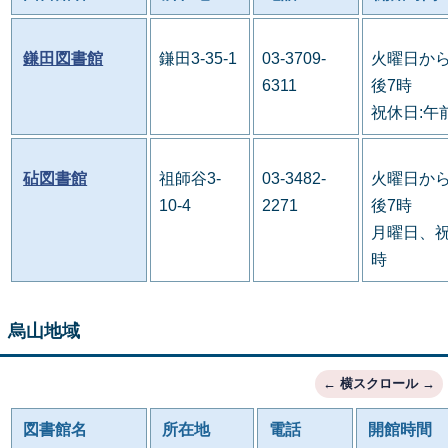
鎌田図書館
鎌田3-35-1
03-3709-
火曜日から
6311
後7時
祝休日:午
砧図書館
祖師谷3-
03-3482-
火曜日から
10-4
2271
後7時
月曜日、祝
時
烏山地域
図書館名
所在地
電話
開館時間