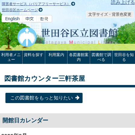
本文へ
読み上げる
障害者サービス（バリアフリーサービス）
世田谷区ホームページ
文字サイズ・背景色変更
利用者メニ
資料を探す
利用案内
各図書館案
図書館で調
世田谷を知
ュー
内
べる
る
図書館カウンター三軒茶屋
この図書館をもっと知りたい
開館日カレンダー