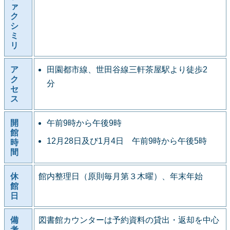
ァ
ク
シ
ミ
リ
ア
田園都市線、世田谷線三軒茶屋駅より徒歩2
ク
分
セ
ス
開
午前9時から午後9時
館
12月28日及び1月4日 午前9時から午後5時
時
間
休
館内整理日（原則毎月第３木曜）、年末年始
館
日
備
図書館カウンターは予約資料の貸出・返却を中心
考