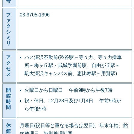
号
フ
03-3705-1396
ァ
ク
シ
ミ
リ
ア
バス深沢不動前(渋谷駅～等々力、等々力操車
ク
所～梅ヶ丘駅・成城学園前駅、自由が丘駅～
セ
駒大深沢キャンパス前、恵比寿駅～用賀駅)
ス
開
火曜日から日曜日 午前9時から午後7時
館
祝・休日、12月28日及び1月4日 午前9時か
時
間
ら午後5時
休
月曜日(祝日等と重なる場合は翌日)、年末年始、館
館
内整理日、特別整理期間