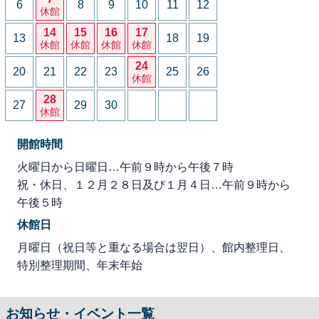
6
8
9
10
11
12
休館
14
15
16
17
13
18
19
休館
休館
休館
休館
24
20
21
22
23
25
26
休館
28
27
29
30
休館
開館時間
火曜日から日曜日…午前９時から午後７時
祝・休日、１２月２８日及び１月４日…午前９時から
午後５時
休館日
月曜日（祝日等と重なる場合は翌日）、館内整理日、
特別整理期間、年末年始
お知らせ・イベント一覧