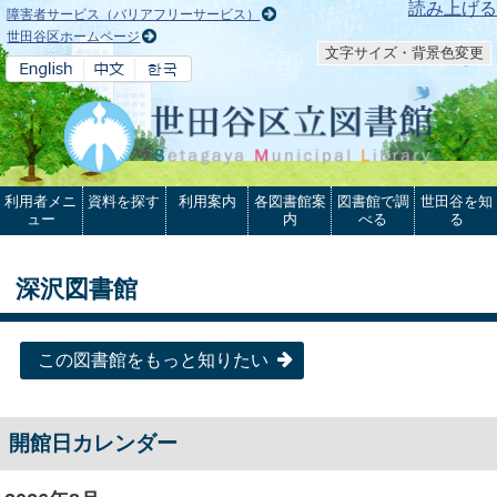
本文へ
読み上げる
障害者サービス（バリアフリーサービス）
世田谷区ホームページ
文字サイズ・背景色変更
利用者メニ
資料を探す
利用案内
各図書館案
図書館で調
世田谷を知
ュー
内
べる
る
深沢図書館
この図書館をもっと知りたい
開館日カレンダー