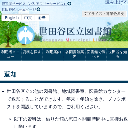
本文へ
読み上げる
障害者サービス（バリアフリーサービス）
世田谷区ホームページ
文字サイズ・背景色変更
利用者メニ
資料を探す
利用案内
各図書館案
図書館で調
世田谷を知
ュー
内
べる
る
返却
世田谷区立の他の図書館、地域図書室、図書館カウンター
で返却することができます。年末・年始を除き、ブックポ
ストを開設していますので、ご利用ください。
以下の資料は、借りた館の窓口へ開館時間中に直接お返
し願います。