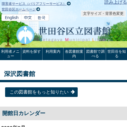
本文へ
読み上げる
障害者サービス（バリアフリーサービス）
世田谷区ホームページ
文字サイズ・背景色変更
利用者メニ
資料を探す
利用案内
各図書館案
図書館で調
世田谷を知
ュー
内
べる
る
深沢図書館
この図書館をもっと知りたい
開館日カレンダー