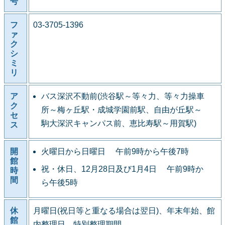
号
フ
03-3705-1396
ァ
ク
シ
ミ
リ
ア
バス深沢不動前(渋谷駅～等々力、等々力操車
ク
所～梅ヶ丘駅・成城学園前駅、自由が丘駅～
セ
駒大深沢キャンパス前、恵比寿駅～用賀駅)
ス
開
火曜日から日曜日 午前9時から午後7時
館
祝・休日、12月28日及び1月4日 午前9時か
時
間
ら午後5時
休
月曜日(祝日等と重なる場合は翌日)、年末年始、館
館
内整理日、特別整理期間