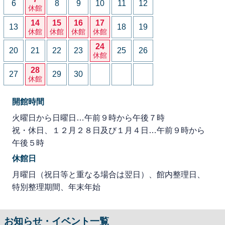
6
8
9
10
11
12
休館
14
15
16
17
13
18
19
休館
休館
休館
休館
24
20
21
22
23
25
26
休館
28
27
29
30
休館
開館時間
火曜日から日曜日…午前９時から午後７時
祝・休日、１２月２８日及び１月４日…午前９時から
午後５時
休館日
月曜日（祝日等と重なる場合は翌日）、館内整理日、
特別整理期間、年末年始
お知らせ・イベント一覧