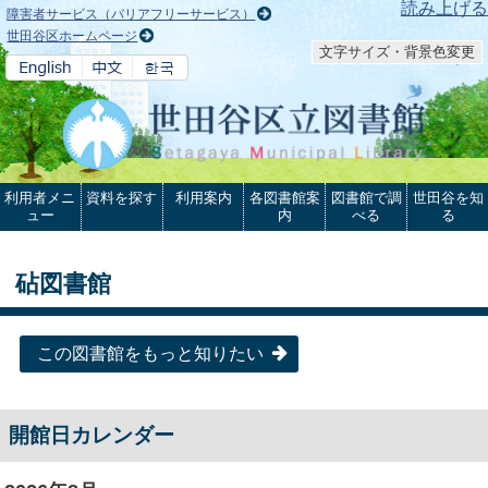
本文へ
読み上げる
障害者サービス（バリアフリーサービス）
世田谷区ホームページ
文字サイズ・背景色変更
利用者メニ
資料を探す
利用案内
各図書館案
図書館で調
世田谷を知
ュー
内
べる
る
砧図書館
この図書館をもっと知りたい
開館日カレンダー