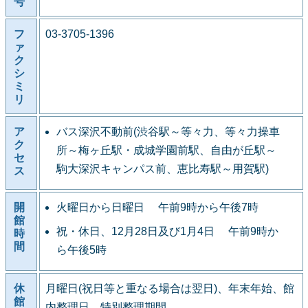
号
フ
03-3705-1396
ァ
ク
シ
ミ
リ
ア
バス深沢不動前(渋谷駅～等々力、等々力操車
ク
所～梅ヶ丘駅・成城学園前駅、自由が丘駅～
セ
駒大深沢キャンパス前、恵比寿駅～用賀駅)
ス
開
火曜日から日曜日 午前9時から午後7時
館
祝・休日、12月28日及び1月4日 午前9時か
時
間
ら午後5時
休
月曜日(祝日等と重なる場合は翌日)、年末年始、館
館
内整理日、特別整理期間