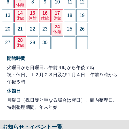
6
8
9
10
11
12
休館
14
15
16
17
13
18
19
休館
休館
休館
休館
24
20
21
22
23
25
26
休館
28
27
29
30
休館
開館時間
火曜日から日曜日…午前９時から午後７時
祝・休日、１２月２８日及び１月４日…午前９時から
午後５時
休館日
月曜日（祝日等と重なる場合は翌日）、館内整理日、
特別整理期間、年末年始
お知らせ・イベント一覧