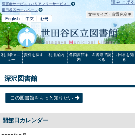
本文へ
読み上げる
障害者サービス（バリアフリーサービス）
世田谷区ホームページ
文字サイズ・背景色変更
利用者メニ
資料を探す
利用案内
各図書館案
図書館で調
世田谷を知
ュー
内
べる
る
深沢図書館
この図書館をもっと知りたい
開館日カレンダー