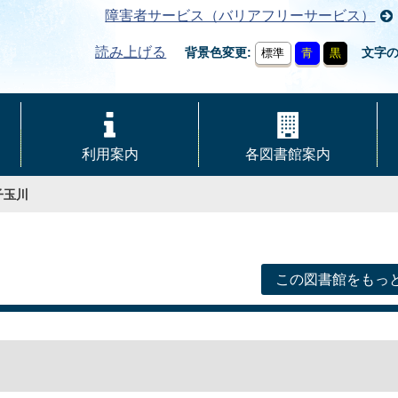
障害者サービス（バリアフリーサービス）
読み上げる
背景色変更
文字
標準
青
黒
利用案内
各図書館案内
子玉川
この図書館をもっ