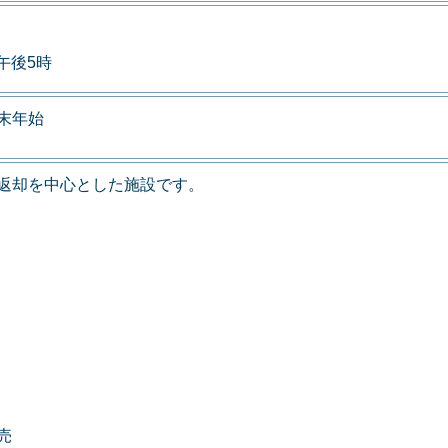
午後5時
末年始
返却を中心とした施設です。
売