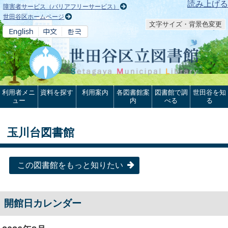
本文へ
読み上げる
障害者サービス（バリアフリーサービス）
世田谷区ホームページ
文字サイズ・背景色変更
利用者メニ
資料を探す
利用案内
各図書館案
図書館で調
世田谷を知
ュー
内
べる
る
玉川台図書館
この図書館をもっと知りたい
開館日カレンダー