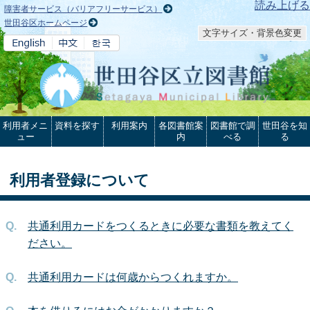
本文へ
読み上げる
障害者サービス（バリアフリーサービス）
世田谷区ホームページ
文字サイズ・背景色変更
利用者メニ
資料を探す
利用案内
各図書館案
図書館で調
世田谷を知
ュー
内
べる
る
利用者登録について
共通利用カードをつくるときに必要な書類を教えてく
ださい。
共通利用カードは何歳からつくれますか。