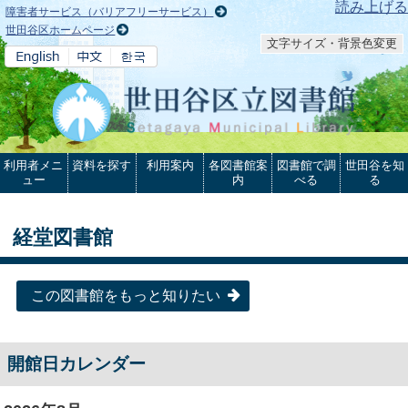
本文へ
読み上げる
障害者サービス（バリアフリーサービス）
世田谷区ホームページ
文字サイズ・背景色変更
利用者メニ
資料を探す
利用案内
各図書館案
図書館で調
世田谷を知
ュー
内
べる
る
経堂図書館
この図書館をもっと知りたい
開館日カレンダー