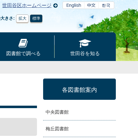
世田谷区ホームページ
の大きさ
拡大
標準
図書館で調べる
世田谷を知る
各図書館案内
中央図書館
梅丘図書館