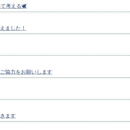
考える🕊️
えました！
ご協力をお願いします
きます