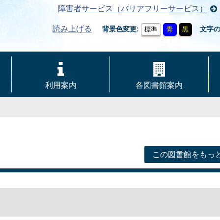
障害者サービス（バリアフリーサービス）
読み上げる
背景色変更
文字
標準
青
黒
利用案内
各図書館案内
この図書館をもっ