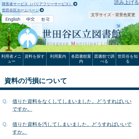
本文へ
読み上げる
障害者サービス（バリアフリーサービス）
世田谷区ホームページ
文字サイズ・背景色変更
利用者メニ
資料を探す
利用案内
各図書館案
図書館で調
世田谷を知
ュー
内
べる
る
資料の汚損について
借りた資料をなくしてしまいました。どうすればいい
ですか。
借りた資料を汚してしまいました。どうすればいいで
すか。