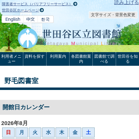
本文へ
読み上げる
障害者サービス（バリアフリーサービス）
世田谷区ホームページ
文字サイズ・背景色変更
利用者メニ
資料を探す
利用案内
各図書館案
図書館で調
世田谷を知
ュー
内
べる
る
野毛図書室
開館日カレンダー
2026年8月
日
月
火
水
木
金
土