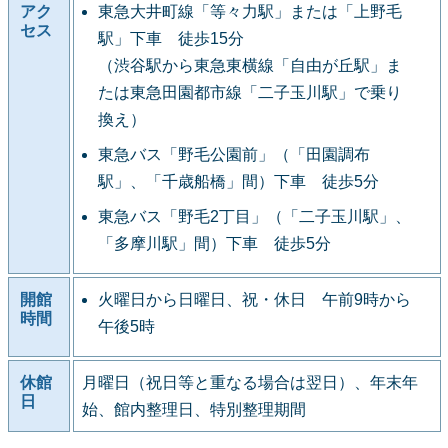
アク
東急大井町線「等々力駅」または「上野毛
セス
駅」下車 徒歩15分
（渋谷駅から東急東横線「自由が丘駅」ま
たは東急田園都市線「二子玉川駅」で乗り
換え）
東急バス「野毛公園前」（「田園調布
駅」、「千歳船橋」間）下車 徒歩5分
東急バス「野毛2丁目」（「二子玉川駅」、
「多摩川駅」間）下車 徒歩5分
開館
火曜日から日曜日、祝・休日 午前9時から
時間
午後5時
休館
月曜日（祝日等と重なる場合は翌日）、年末年
日
始、館内整理日、特別整理期間