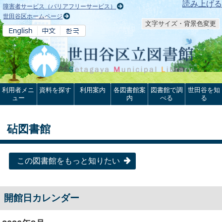
本文へ
読み上げる
障害者サービス（バリアフリーサービス）
世田谷区ホームページ
文字サイズ・背景色変更
利用者メニ
資料を探す
利用案内
各図書館案
図書館で調
世田谷を知
ュー
内
べる
る
砧図書館
この図書館をもっと知りたい
開館日カレンダー