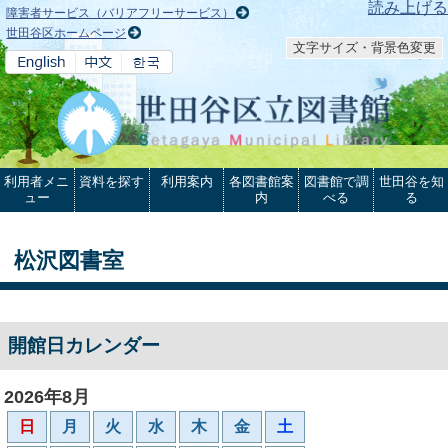
本文へ
読み上げる
障害者サービス（バリアフリーサービス）
世田谷区ホームページ
文字サイズ・背景色変更
利用者メニ
資料を探す
利用案内
各図書館案
図書館で調
世田谷を知
ュー
内
べる
る
松沢図書室
開館日カレンダー
2026年8月
日
月
火
水
木
金
土