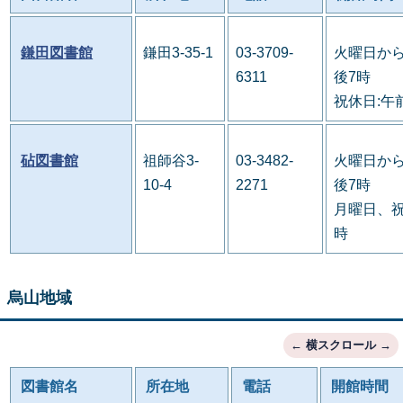
鎌田図書館
鎌田3-35-1
03-3709-
火曜日から
6311
後7時
祝休日:午
砧図書館
祖師谷3-
03-3482-
火曜日から
10-4
2271
後7時
月曜日、祝
時
烏山地域
図書館名
所在地
電話
開館時間