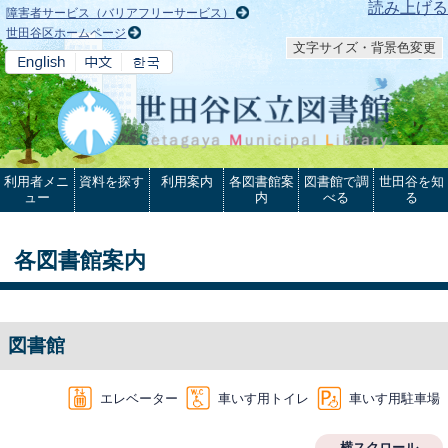
本文へ
読み上げる
障害者サービス（バリアフリーサービス）
世田谷区ホームページ
文字サイズ・背景色変更
利用者メニ
資料を探す
利用案内
各図書館案
図書館で調
世田谷を知
ュー
内
べる
る
各図書館案内
図書館
エレベーター
車いす用トイレ
車いす用駐車場