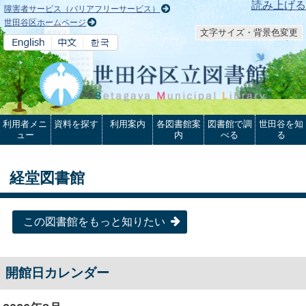
本文へ
読み上げる
障害者サービス（バリアフリーサービス）
世田谷区ホームページ
文字サイズ・背景色変更
利用者メニ
資料を探す
利用案内
各図書館案
図書館で調
世田谷を知
ュー
内
べる
る
経堂図書館
この図書館をもっと知りたい
開館日カレンダー