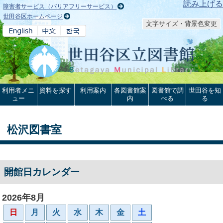
本文へ
読み上げる
障害者サービス（バリアフリーサービス）
世田谷区ホームページ
文字サイズ・背景色変更
利用者メニ
資料を探す
利用案内
各図書館案
図書館で調
世田谷を知
ュー
内
べる
る
松沢図書室
開館日カレンダー
2026年8月
日
月
火
水
木
金
土