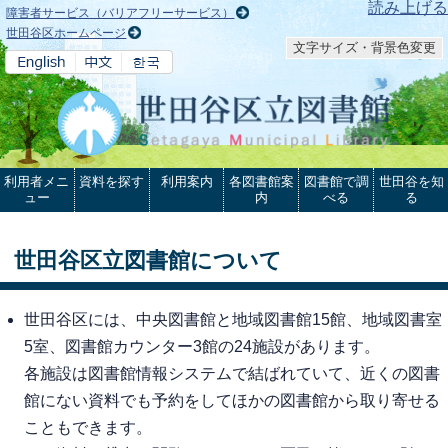
本文へ
読み上げる
障害者サービス（バリアフリーサービス）
世田谷区ホームページ
文字サイズ・背景色変更
利用者メニ
資料を探す
利用案内
各図書館案
図書館で調
世田谷を知
ュー
内
べる
る
世田谷区立図書館について
世田谷区には、中央図書館と地域図書館15館、地域図書室
5室、図書館カウンター3館の24施設があります。
各施設は図書館情報システムで結ばれていて、近くの図書
館にない資料でも予約をしてほかの図書館から取り寄せる
こともできます。