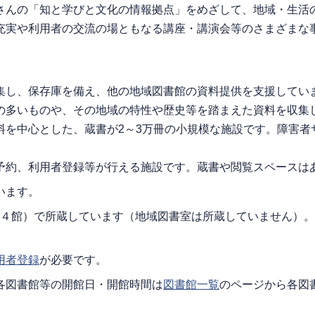
さんの「知と学びと文化の情報拠点」をめざして、地域・生活
充実や利用者の交流の場ともなる講座・講演会等のさまざまな
集し、保存庫を備え、他の地域図書館の資料提供を支援してい
の多いものや、その地域の特性や歴史等を踏まえた資料を収集
料を中心とした、蔵書が2～3万冊の小規模な施設です。障害者
予約、利用者登録等が行える施設です。蔵書や閲覧スペースは
います。
１４館）で所蔵しています（地域図書室は所蔵していません）
用者登録
が必要です。
各図書館等の開館日・開館時間は
図書館一覧
のページから各図