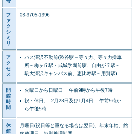
号
フ
03-3705-1396
ァ
ク
シ
ミ
リ
ア
バス深沢不動前(渋谷駅～等々力、等々力操車
ク
所～梅ヶ丘駅・成城学園前駅、自由が丘駅～
セ
駒大深沢キャンパス前、恵比寿駅～用賀駅)
ス
開
火曜日から日曜日 午前9時から午後7時
館
祝・休日、12月28日及び1月4日 午前9時か
時
間
ら午後5時
休
月曜日(祝日等と重なる場合は翌日)、年末年始、館
館
内整理日、特別整理期間