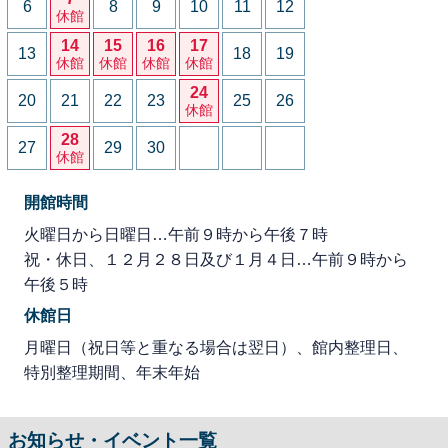
6
8
9
10
11
12
休館
14
15
16
17
13
18
19
休館
休館
休館
休館
24
20
21
22
23
25
26
休館
28
27
29
30
休館
開館時間
火曜日から日曜日…午前９時から午後７時
祝・休日、１２月２８日及び１月４日…午前９時から
午後５時
休館日
月曜日（祝日等と重なる場合は翌日）、館内整理日、
特別整理期間、年末年始
お知らせ・イベント一覧