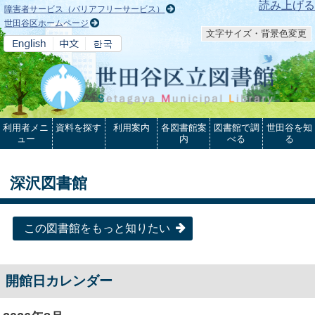
本文へ
読み上げる
障害者サービス（バリアフリーサービス）
世田谷区ホームページ
文字サイズ・背景色変更
利用者メニ
資料を探す
利用案内
各図書館案
図書館で調
世田谷を知
ュー
内
べる
る
深沢図書館
この図書館をもっと知りたい
開館日カレンダー