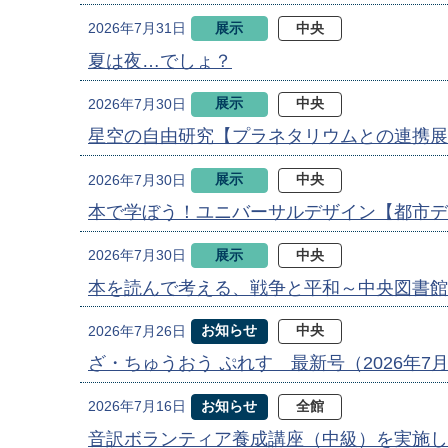
展示
中央
2026年7月31日
夏は夜…でしょ？
展示
中央
2026年7月30日
星空の自由研究【プラネタリウムとの連携展
展示
中央
2026年7月30日
本で学ぼう！ユニバーサルデザイン【都市デ
展示
中央
2026年7月30日
本を読んで考える、戦争と平和～中央図書館
お知らせ
中央
2026年7月26日
ざ・ちゅうおう ぷれす 最新号（2026年7
お知らせ
全館
2026年7月16日
音訳ボランティア養成講座（中級）を実施し