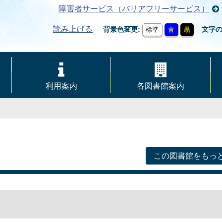
障害者サービス（バリアフリーサービス）
読み上げる
背景色変更
文字
標準
青
黒
利用案内
各図書館案内
この図書館をもっ