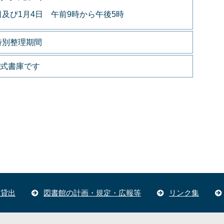
日及び1月4日 午前9時から午後5時
特別整理期間
式書庫です
体貸出
図書館の計画・規定・広報等
リンク集