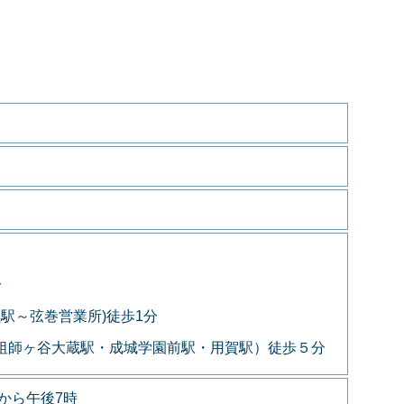
分
黒駅～弦巻営業所)徒歩1分
～祖師ヶ谷大蔵駅・成城学園前駅・用賀駅）徒歩５分
から午後7時