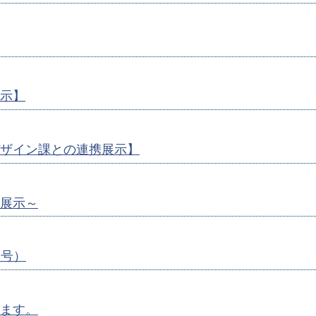
示】
ザイン課との連携展示】
展示～
月号）
ます。