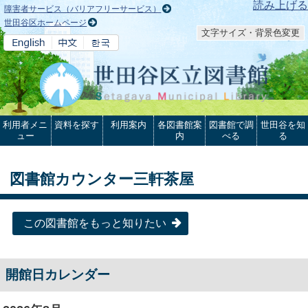
本文へ
読み上げる
障害者サービス（バリアフリーサービス）
世田谷区ホームページ
文字サイズ・背景色変更
利用者メニ
資料を探す
利用案内
各図書館案
図書館で調
世田谷を知
ュー
内
べる
る
図書館カウンター三軒茶屋
この図書館をもっと知りたい
開館日カレンダー