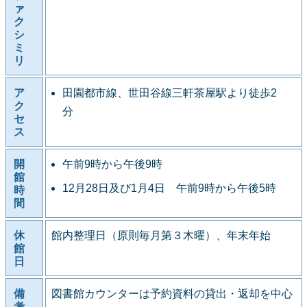
ァ
ク
シ
ミ
リ
ア
田園都市線、世田谷線三軒茶屋駅より徒歩2
ク
分
セ
ス
開
午前9時から午後9時
館
12月28日及び1月4日 午前9時から午後5時
時
間
休
館内整理日（原則毎月第３木曜）、年末年始
館
日
備
図書館カウンターは予約資料の貸出・返却を中心
考