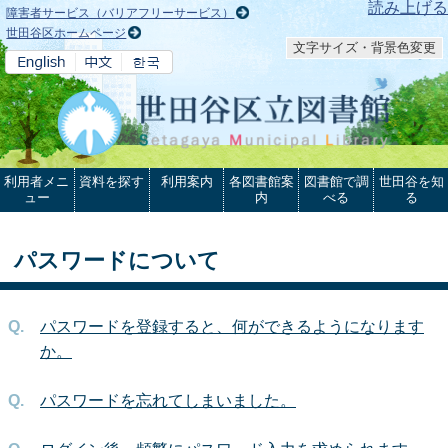
本文へ
読み上げる
障害者サービス（バリアフリーサービス）
世田谷区ホームページ
文字サイズ・背景色変更
利用者メニ
資料を探す
利用案内
各図書館案
図書館で調
世田谷を知
ュー
内
べる
る
パスワードについて
パスワードを登録すると、何ができるようになります
か。
パスワードを忘れてしまいました。