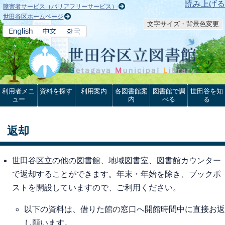
本文へ
読み上げる
障害者サービス（バリアフリーサービス）
世田谷区ホームページ
文字サイズ・背景色変更
利用者メニ
資料を探す
利用案内
各図書館案
図書館で調
世田谷を知
ュー
内
べる
る
返却
世田谷区立の他の図書館、地域図書室、図書館カウンター
で返却することができます。年末・年始を除き、ブックポ
ストを開設していますので、ご利用ください。
以下の資料は、借りた館の窓口へ開館時間中に直接お返
し願います。