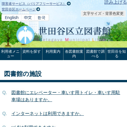
本文へ
読み上げる
障害者サービス（バリアフリーサービス）
世田谷区ホームページ
文字サイズ・背景色変更
利用者メニ
資料を探す
利用案内
各図書館案
図書館で調
世田谷を知
ュー
内
べる
る
図書館の施設
図書館にエレベーター・車いす用トイレ・車いす用駐
車場はありますか。
インターネットは利用できますか。